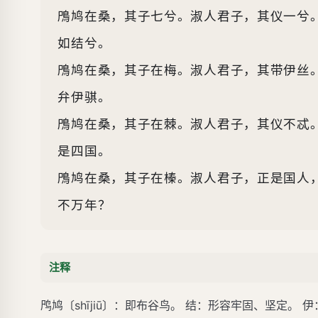
鳲鸠在桑，其子七兮。淑人君子，其仪一兮
如结兮。
鳲鸠在桑，其子在梅。淑人君子，其带伊丝
弁伊骐。
鳲鸠在桑，其子在棘。淑人君子，其仪不忒
是四国。
鳲鸠在桑，其子在榛。淑人君子，正是国人
不万年？
注释
鸤鸠〔shījiū〕：即布谷鸟。 结：形容牢固、坚定。 