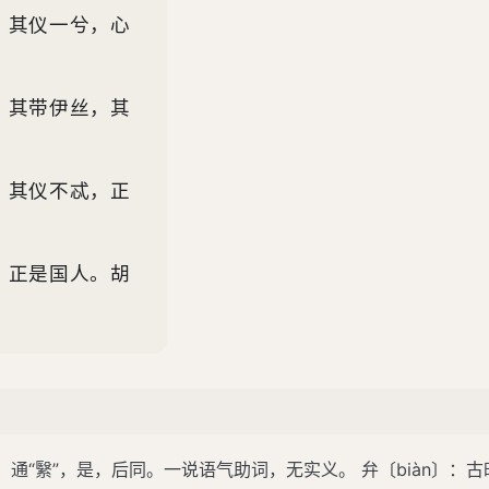
。其仪一兮，心
。其带伊丝，其
。其仪不忒，正
，正是国人。胡
伊：通“繄”，是，后同。一说语气助词，无实义。 弁〔biàn〕：