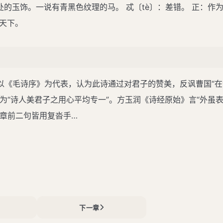
合处的玉饰。一说有青黑色纹理的马。 忒〔tè〕：差错。 正：作
天下。
以《毛诗序》为代表，认为此诗通过对君子的赞美，反讽曹国“
为“诗人美君子之用心平均专一”。方玉润《诗经原始》言“外虽
各章前二句皆用复沓手…
下一章