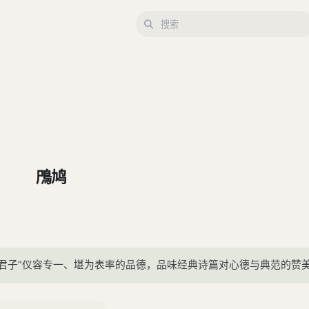
鳲鸠
人君子”仪容专一、堪为表率的品德，品味经典诗篇对心德与典范的赞