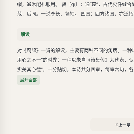
帽，通常配礼服用。 骐〔qí〕：通“璂”，古代皮件缝
范，后同。一说尊长、领袖。 四国：四方诸国，亦泛指
解读
对《鸤鸠》一诗的解读，主要有两种不同的角度。一种
用心之不一”的时弊；一种以朱熹《诗集传》为代表，认
实美其心德”，十分贴切。本诗共分四章，每章六句，
展开全部
上一章