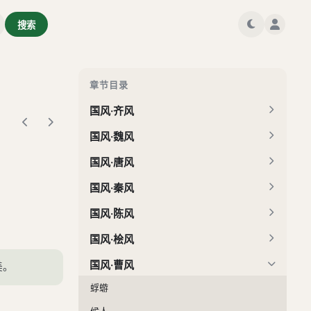
国风·鄘风
搜索
国风·卫风
国风·王风
国风·郑风
章节目录
国风·齐风
国风·魏风
国风·唐风
国风·秦风
国风·陈风
国风·桧风
国风·曹风
美。
蜉蝣
候人