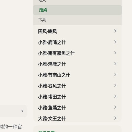
鳲鸠
下泉
国风·豳风
小雅·鹿鸣之什
小雅·南有嘉鱼之什
小雅·鸿雁之什
小雅·节南山之什
小雅·谷风之什
小雅·甫田之什
小雅·鱼藻之什
▾
大雅·文王之什
古时的一种官
大雅·生民之什