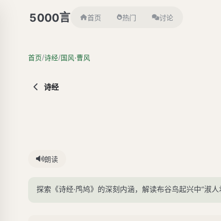
言
5000
首页
热门
讨论
/
/
首页
诗经
国风·曹风
诗经
朗读
探索《诗经·鸤鸠》的深刻内涵，解读布谷鸟起兴中“淑