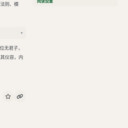
阅读设置
为法则、模
大雅·荡之什
周颂·清庙之什
周颂·臣工之什
▾
周颂·闵予小子之什
在位无君子，
鲁颂·駉之什
表其仪容，内
商颂